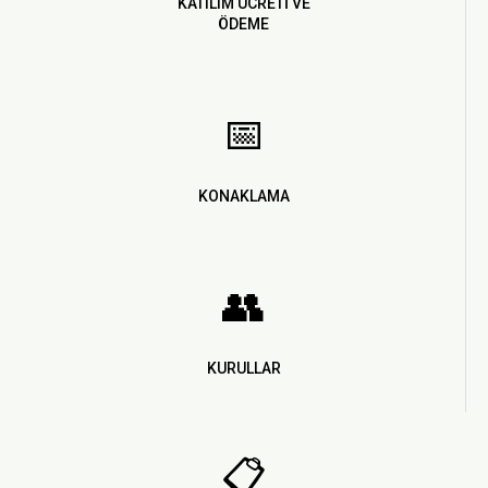
KATILIM ÜCRETİ VE
ÖDEME
📅
KONAKLAMA
👥
KURULLAR
📋