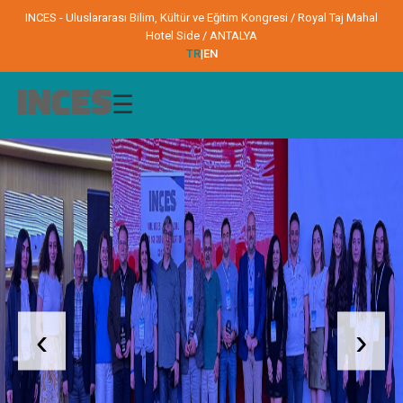
INCES - Uluslararası Bilim, Kültür ve Eğitim Kongresi / Royal Taj Mahal
Hotel Side / ANTALYA
TR
|
EN
☰
‹
›