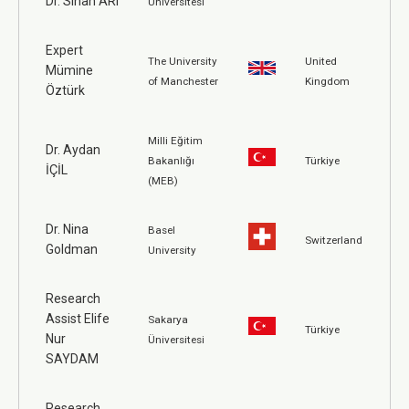
Dr. Sinan ARI
Üniversitesi
Expert
The University
United
Mümine
of Manchester
Kingdom
Öztürk
Milli Eğitim
Dr. Aydan
Bakanlığı
Türkiye
İÇİL
(MEB)
Dr. Nina
Basel
Switzerland
Goldman
University
Research
Assist Elife
Sakarya
Türkiye
Nur
Üniversitesi
SAYDAM
Research